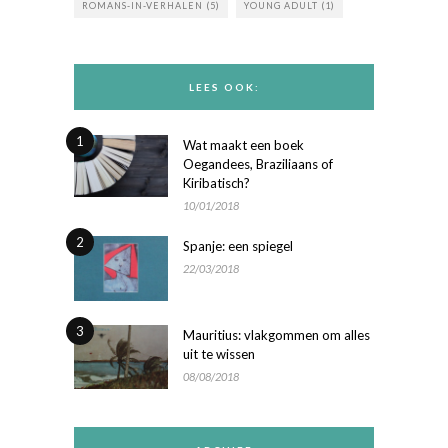
ROMANS-IN-VERHALEN
(5)
YOUNG ADULT
(1)
LEES OOK:
1
Wat maakt een boek
Oegandees, Braziliaans of
Kiribatisch?
10/01/2018
2
Spanje: een spiegel
22/03/2018
3
Mauritius: vlakgommen om alles
uit te wissen
08/08/2018