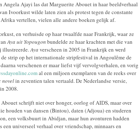
 Angela Ajayi las dat Marguerite Abouet in haar beeldverhaal
an Ivoorkust wilde laten zien als protest tegen de constante
frika vertellen, vielen alle andere boeken gelijk af.
rkust, en verhuisde op haar twaalfde naar Frankrijk, waar ze
 van
Aya uit Yopougon
bundelde ze haar krachten met die van
 illustreerde.
Aya
verscheen in 2005 in Frankrijk en werd
de strip op het internationale stripfestival in Angoulême de
 daarna verschenen er maar liefst vijf vervolgverhalen, en vorig
essdayonline.com
al een miljoen exemplaren van de reeks over
 novel
in zeventien talen vertaald. De Nederlandse versie,
 in 2008.
n. Abouet schrijft niet over honger, oorlog of AIDS, maar over
die houden van dansen (Bintou), daten (Adjoua) en studeren
on, een volksbuurt in Abidjan, maar hun avonturen hadden
is een universeel verhaal over vriendschap, minnaars en