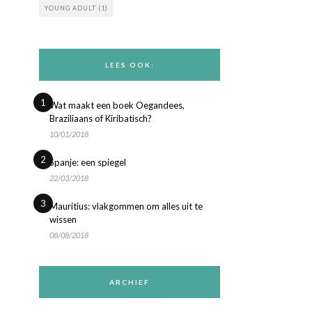
YOUNG ADULT
(1)
LEES OOK:
1
Wat maakt een boek Oegandees,
Braziliaans of Kiribatisch?
10/01/2018
2
Spanje: een spiegel
22/03/2018
3
Mauritius: vlakgommen om alles uit te
wissen
08/08/2018
ARCHIEF