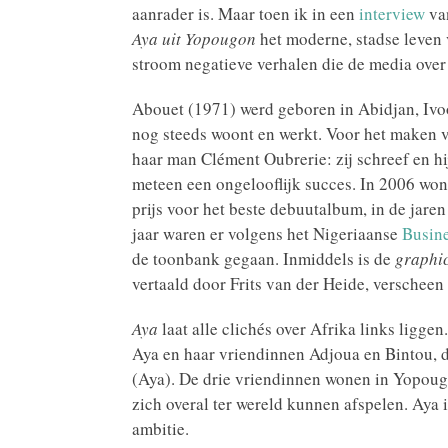
aanrader is. Maar toen ik in een
interview
van
Aya uit Yopougon
het moderne, stadse leven v
stroom negatieve verhalen die de media over A
Abouet (1971) werd geboren in Abidjan, Ivoo
nog steeds woont en werkt. Voor het maken
haar man Clément Oubrerie: zij schreef en hij
meteen een ongelooflijk succes. In 2006 won 
prijs voor het beste debuutalbum, in de jaren
jaar waren er volgens het Nigeriaanse
Busin
de toonbank gegaan. Inmiddels is de
graphic
vertaald door Frits van der Heide, verscheen
Aya
laat alle clichés over Afrika links ligge
Aya en haar vriendinnen Adjoua en Bintou, 
(Aya). De drie vriendinnen wonen in Yopoug
zich overal ter wereld kunnen afspelen. Aya 
ambitie.