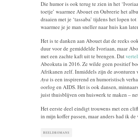
Die humor is ook terug te zien in het ‘Ivoria
toetje’ waarmee Abouet en Oubrerie het album
draaien met je ‘tassaba’ tijdens het lopen tot
waarmee je je man sneller naar huis kan lat
Het is te danken aan Abouet dat de reeks ook
duur voor de gemiddelde Ivoriaan, maar Abo
met een zachte kaft uit te brengen. Dat
verte
Abeokuta in 2016. Ze wilde geen positief boe
Afrikanen zelf. Inmiddels zijn de avonturen 
Aya
is een inspirerend en humoristisch verhaa
oorlog en AIDS. Het is ook dansen, minnaars
juist thuisblijven om huiswerk te maken – net
Het eerste deel eindigt trouwens met een clif
in mijn koffer passen, maar anders had ik de 
BEELDROMANS