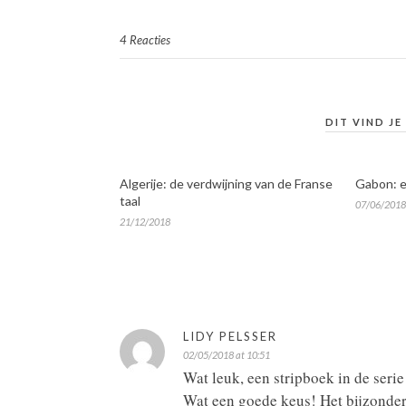
4 Reacties
DIT VIND JE
Algerije: de verdwijning van de Franse
Gabon: e
taal
07/06/2018
21/12/2018
LIDY PELSSER
02/05/2018 at 10:51
Wat leuk, een stripboek in de seri
Wat een goede keus! Het bijzondere