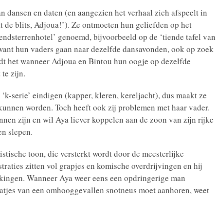
n dansen en daten (en aangezien het verhaal zich afspeelt in
 de blits, Adjoua!’). Ze ontmoeten hun geliefden op het
ndsterrenhotel’ genoemd, bijvoorbeeld op de ‘tiende tafel van
 want hun vaders gaan naar dezelfde dansavonden, ook op zoek
rdt het wanneer Adjoua en Bintou hun oogje op dezelfde
te zijn.
de ‘k-serie’ eindigen (kapper, kleren, kereljacht), dus maakt ze
 kunnen worden. Toch heeft ook zij problemen met haar vader.
nnen zijn en wil Aya liever koppelen aan de zoon van zijn rijke
en slepen.
istische toon, die versterkt wordt door de meesterlijke
straties zitten vol grapjes en komische overdrijvingen en hij
ukkingen. Wanneer Aya weer eens een opdringerige man
raatjes van een omhooggevallen snotneus moet aanhoren, weet