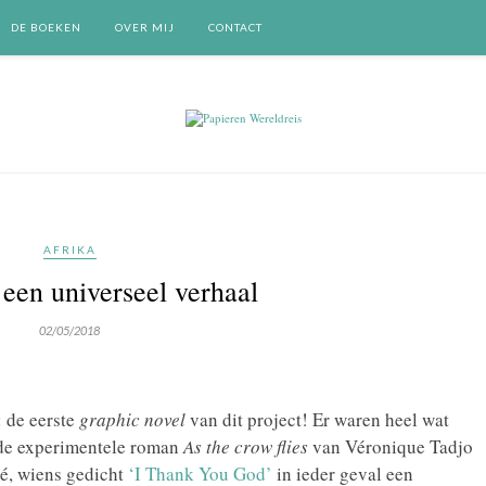
DE BOEKEN
OVER MIJ
CONTACT
AFRIKA
 een universeel verhaal
02/05/2018
: de eerste
graphic novel
van dit project! Er waren heel wat
s de experimentele roman
As the crow flies
van Véronique Tadjo
ié, wiens gedicht
‘I Thank You God’
in ieder geval een