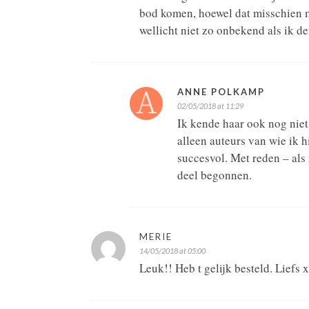
bod komen, hoewel dat misschien me
wellicht niet zo onbekend als ik d
ANNE POLKAMP
02/05/2018 at 11:29
Ik kende haar ook nog niet
alleen auteurs van wie ik 
succesvol. Met reden – als
deel begonnen.
MERIE
14/05/2018 at 05:00
Leuk!! Heb t gelijk besteld. Liefs 