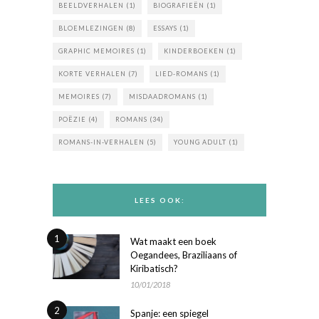
BEELDVERHALEN
(1)
BIOGRAFIEËN
(1)
BLOEMLEZINGEN
(8)
ESSAYS
(1)
GRAPHIC MEMOIRES
(1)
KINDERBOEKEN
(1)
KORTE VERHALEN
(7)
LIED-ROMANS
(1)
MEMOIRES
(7)
MISDAADROMANS
(1)
POËZIE
(4)
ROMANS
(34)
ROMANS-IN-VERHALEN
(5)
YOUNG ADULT
(1)
LEES OOK:
1
Wat maakt een boek
Oegandees, Braziliaans of
Kiribatisch?
10/01/2018
2
Spanje: een spiegel