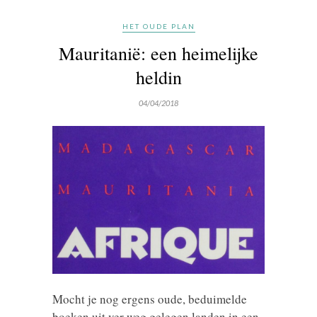
HET OUDE PLAN
Mauritanië: een heimelijke
heldin
04/04/2018
Mocht je nog ergens oude, beduimelde
boeken uit ver weg gelegen landen in een