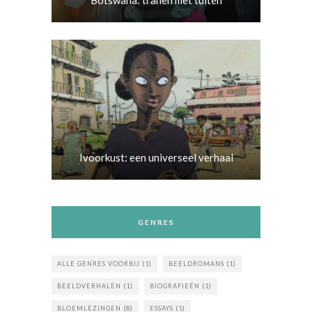
Botswana: tranen met tuiten
Ivoorkust: een universeel verhaal
GENRES
ALLE GENRES VOORBIJ
(1)
BEELDROMANS
(1)
BEELDVERHALEN
(1)
BIOGRAFIEËN
(1)
BLOEMLEZINGEN
(8)
ESSAYS
(1)