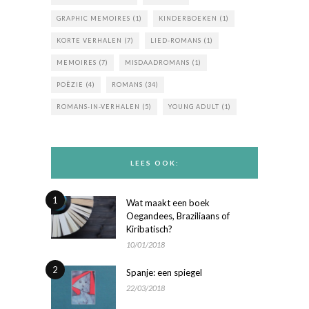
GRAPHIC MEMOIRES
(1)
KINDERBOEKEN
(1)
KORTE VERHALEN
(7)
LIED-ROMANS
(1)
MEMOIRES
(7)
MISDAADROMANS
(1)
POËZIE
(4)
ROMANS
(34)
ROMANS-IN-VERHALEN
(5)
YOUNG ADULT
(1)
LEES OOK:
1
Wat maakt een boek
Oegandees, Braziliaans of
Kiribatisch?
10/01/2018
2
Spanje: een spiegel
22/03/2018