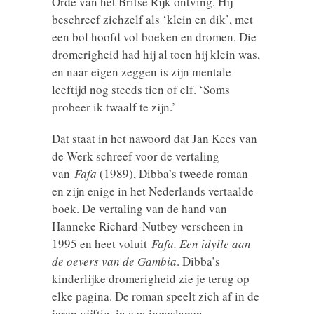
Orde van het Britse Rijk ontving. Hij
beschreef zichzelf als ‘klein en dik’, met
een bol hoofd vol boeken en dromen. Die
dromerigheid had hij al toen hij klein was,
en naar eigen zeggen is zijn mentale
leeftijd nog steeds tien of elf. ‘Soms
probeer ik twaalf te zijn.’
Dat staat in het nawoord dat Jan Kees van
de Werk schreef voor de vertaling
van
Fafa
(1989), Dibba’s tweede roman
en zijn enige in het Nederlands vertaalde
boek. De vertaling van de hand van
Hanneke Richard-Nutbey verscheen in
1995 en heet voluit
Fafa. Een idylle aan
de oevers van de Gambia
. Dibba’s
kinderlijke dromerigheid zie je terug op
elke pagina. De roman speelt zich af in de
jaren vijftig, in een ingeslapen