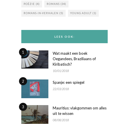
POËZIE
(4)
ROMANS
(34)
ROMANS-IN-VERHALEN
(5)
YOUNG ADULT
(1)
LEES OOK:
1
Wat maakt een boek
Oegandees, Braziliaans of
Kiribatisch?
10/01/2018
2
Spanje: een spiegel
22/03/2018
3
Mauritius: vlakgommen om alles
uit te wissen
08/08/2018