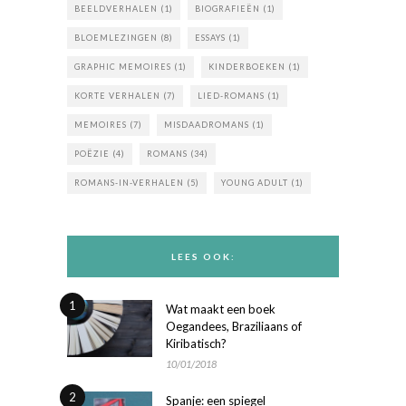
BEELDVERHALEN
(1)
BIOGRAFIEËN
(1)
BLOEMLEZINGEN
(8)
ESSAYS
(1)
GRAPHIC MEMOIRES
(1)
KINDERBOEKEN
(1)
KORTE VERHALEN
(7)
LIED-ROMANS
(1)
MEMOIRES
(7)
MISDAADROMANS
(1)
POËZIE
(4)
ROMANS
(34)
ROMANS-IN-VERHALEN
(5)
YOUNG ADULT
(1)
LEES OOK:
1
Wat maakt een boek
Oegandees, Braziliaans of
Kiribatisch?
10/01/2018
2
Spanje: een spiegel