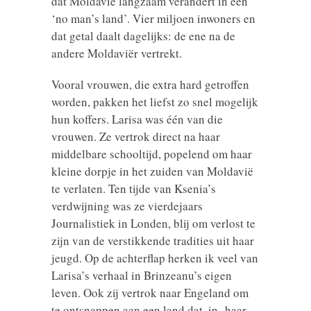
dat Moldavië langzaam verandert in een
‘no man’s land’. Vier miljoen inwoners en
dat getal daalt dagelijks: de ene na de
andere Moldaviër vertrekt.
Vooral vrouwen, die extra hard getroffen
worden, pakken het liefst zo snel mogelijk
hun koffers. Larisa was één van die
vrouwen. Ze vertrok direct na haar
middelbare schooltijd, popelend om haar
kleine dorpje in het zuiden van Moldavië
te verlaten. Ten tijde van Ksenia’s
verdwijning was ze vierdejaars
Journalistiek in Londen, blij om verlost te
zijn van de verstikkende tradities uit haar
jeugd. Op de achterflap herken ik veel van
Larisa’s verhaal in Brinzeanu’s eigen
leven. Ook zij vertrok naar Engeland om
te ontsnappen aan een land dat, in haar