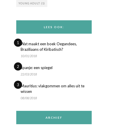
YOUNG ADULT
(1)
LEES OOK:
1
Wat maakt een boek Oegandees,
Braziliaans of Kiribatisch?
10/01/2018
2
Spanje: een spiegel
22/03/2018
3
Mauritius: vlakgommen om alles uit te
wissen
08/08/2018
ARCHIEF