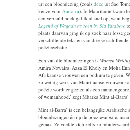
uit een bloemlezing (zoals
deze
uit Sao Tomé
keuze voor
Andorra
). In Mauritanië kwam he
een vertaald boek gaf ik al snel op, want b
Legend of Wagadu as seen by Sia Yatabere
te
plaats daarvan ging ik op zoek naar losse ge
verschillende teksten van drie verschillende
poëziewebsite.
Een van die bloemlezingen is
Women Writing
Amira Nowaira, Azza El Kholy en Moha Ennaj
Afrikaanse vrouwen een podium te geven. Wa
zo weinig werk van Mauritaanse vrouwen kon
poëzie wordt er gezien als een mannengenre.
of womanhood,’ zegt Mbarka Mint al-Barra’ 
Mint al-Barra’ is een belangrijke Arabische 
bloemlezingen én op de poëziewebsite, maar l
gemak. Ze voelde zich zelfs zo minderwaardi