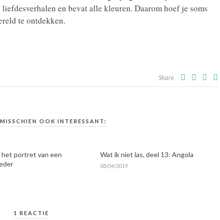
e liefdesverhalen en bevat alle kleuren. Daarom hoef je soms
ereld te ontdekken.
Share
 MISSCHIEN OOK INTERESSANT:
: het portret van een
Wat ik niet las, deel 13: Angola
eder
08/04/2019
1 REACTIE