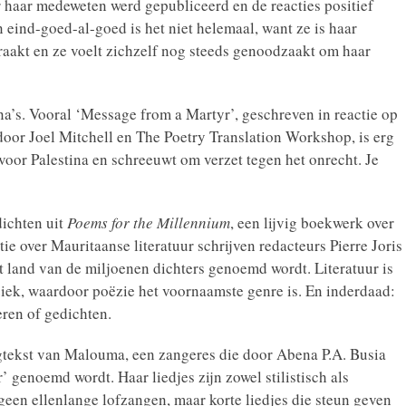
r haar medeweten werd gepubliceerd en de reacties positief
 eind-goed-al-goed is het niet helemaal, want ze is haar
aakt en ze voelt zichzelf nog steeds genoodzaakt om haar
na’s. Vooral ‘Message from a Martyr’, geschreven in reactie op
d door Joel Mitchell en The Poetry Translation Workshop, is erg
voor Palestina en schreeuwt om verzet tegen het onrecht. Je
dichten uit
Poems for the Millennium
, een lijvig boekwerk over
ie over Mauritaanse literatuur schrijven redacteurs Pierre Joris
 land van de miljoenen dichters genoemd wordt. Literatuur is
ziek, waardoor poëzie het voornaamste genre is. En inderdaad:
eren of gedichten.
tekst van Malouma, een zangeres die door Abena P.A. Busia
 genoemd wordt. Haar liedjes zijn zowel stilistisch als
 geen ellenlange lofzangen, maar korte liedjes die steun geven