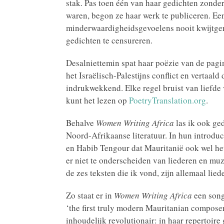
stak. Pas toen één van haar gedichten zonde
waren, begon ze haar werk te publiceren. Een
minderwaardigheidsgevoelens nooit kwijtger
gedichten te censureren.
Desalniettemin spat haar poëzie van de pagi
het Israëlisch-Palestijns conflict en vertaal
indrukwekkend. Elke regel bruist van liefde 
kunt het lezen op
PoetryTranslation.org
.
Behalve
Women Writing Africa
las ik ook ge
Noord-Afrikaanse literatuur. In hun introduct
en Habib Tengour dat Mauritanië ook wel het
er niet te onderscheiden van liederen en mu
de zes teksten die ik vond, zijn allemaal lied
Zo staat er in
Women Writing Africa
een song
‘the first truly modern Mauritanian composer’
inhoudelijk revolutionair: in haar repertoire