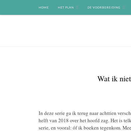
HOME
HET PLAN
DE VOORBEREIDING
Wat ik niet
In deze serie ga ik terug naar achttien versc
helft van 2018 over het hoofd zag. Het is t
serie, en vooral: óf ik boeken tegenkom. Me