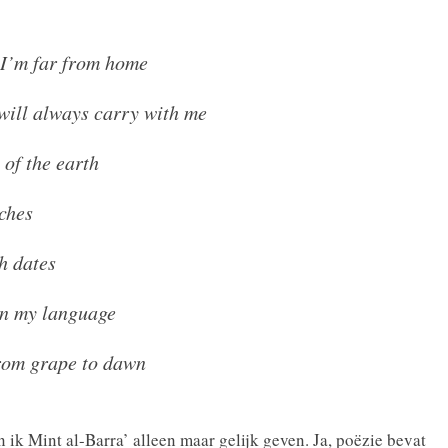
I’m far from home
 will always carry with me
 of the earth
nches
h dates
 in my language
from grape to dawn
 ik Mint al-Barra’ alleen maar gelijk geven. Ja, poëzie bevat